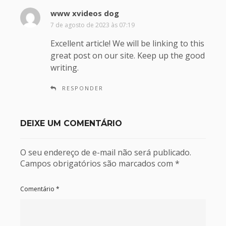
www xvideos dog
d
i
7 de agosto de 2023 às 07:19
s
Excellent article! We will be linking to this
s
great post on our site. Keep up the good
e
writing.
:
RESPONDER
DEIXE UM COMENTÁRIO
O seu endereço de e-mail não será publicado.
Campos obrigatórios são marcados com
*
Comentário
*