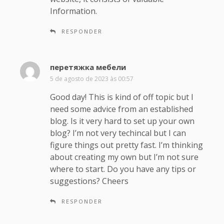
Information.
RESPONDER
перетяжка мебели
d
i
5 de agosto de 2023 às 00:57
s
Good day! This is kind of off topic but I
s
need some advice from an established
e
blog. Is it very hard to set up your own
:
blog? I’m not very techincal but I can
figure things out pretty fast. I’m thinking
about creating my own but I’m not sure
where to start. Do you have any tips or
suggestions? Cheers
RESPONDER