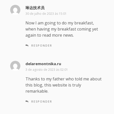
琳达技术员
d
i
30 de julho de 2023 às 15:01
s
Now I am going to do my breakfast,
s
when having my breakfast coming yet
e
again to read more news.
:
RESPONDER
delaremontnika.ru
d
i
3 de agosto de 2023 às 02:01
s
Thanks to my father who told me about
s
this blog, this website is truly
e
remarkable.
:
RESPONDER