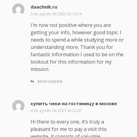
daachnik.ru
d
i
3 de agosto de 2023 às 16:54
s
I’m now not positive where you are
s
getting your info, however good topic. I
e
needs to spend a while studying more or
:
understanding more. Thank you for
fantastic information I used to be on the
lookout for this information for my
mission.
RESPONDER
купить чеки на гостиницу в москве
d
i
4 de agosto de 2023 às 22:47
s
Hi there to every one, it’s truly a
s
pleasant for me to pay a visit this
e
website, it consists of valuable
: