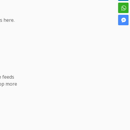
s here.
e feeds
lop more