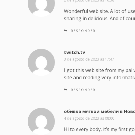
2 de agosto de 2023 às 10:58
s
Wonderful web site. A lot of us
s
sharing in delicious. And of cou
e
:
RESPONDER
twitch.tv
d
i
3 de agosto de 2023 às 17:47
s
I got this web site from my pal 
s
site and reading very informativ
e
:
RESPONDER
обивка мягкой мебели в Нов
4 de agosto de 2023 às 08:00
Hi to every body, it’s my first 