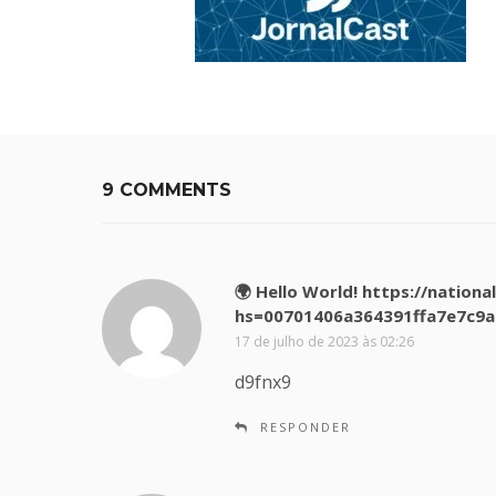
9 COMMENTS
🌍 Hello World! https://nati
hs=00701406a364391ffa7e7c9a
17 de julho de 2023 às 02:26
d9fnx9
RESPONDER