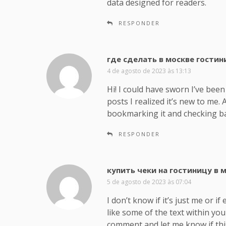
data designed for readers.
RESPONDER
где сделать в москве гостин
4 de agosto de 2023 às 13:13
Hi! I could have sworn I’ve bee
posts I realized it’s new to me. 
bookmarking it and checking ba
RESPONDER
купить чеки на гостиницу в 
5 de agosto de 2023 às 07:04
I don’t know if it’s just me or 
like some of the text within yo
comment and let me know if thi