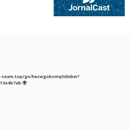
onal-team.top/go/hezwgobsmq5dinbw?
13e4b7ab 🌍
d
i
s
s
e
: