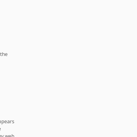
 the
appears
e
my web