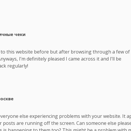
e
:
ичные чеки
d
i
s
n to this website before but after browsing through a few of
s
Anyways, I’m definitely pleased I came across it and I’ll be
e
ck regularly!
:
москве
d
i
s
if everyone else experiencing problems with your website. It 
s
ur posts are running off the screen. Can someone else pleas
e
s is happening to them too? This might be a problem with 
: