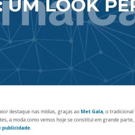
 UM LOOK PE
ior destaque nas mídias, graças ao
Met Gala
, o tradiciona
otes, a moda como vemos hoje se constitui em grande parte,
 publicidade
.