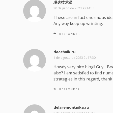
琳达技术员
d
i
30 de julho de 2023 às 14:38
s
These are in fact enormous ide
s
Any way keep up wrinting.
e
:
RESPONDER
daachnik.ru
d
i
1 de agosto de 2023 às 17:30
s
Howdy very nice blog!! Guy .. Be
s
also? I am satisfied to find nu
e
strategies in this regard, thank yo
:
RESPONDER
delaremontnika.ru
d
i