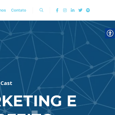
mos
Contato
Pesquisa
lCast
KETING E