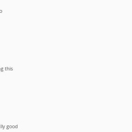
so
ng this
ally good