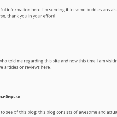
eful information here. I’m sending it to some buddies ans al
rse, thank you in your effort!
who told me regarding this site and now this time I am visiti
e articles or reviews here.
осибирске
d
i
s
go to see of this blog; this blog consists of awesome and actu
s