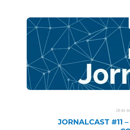
28 de d
JORNALCAST #11 